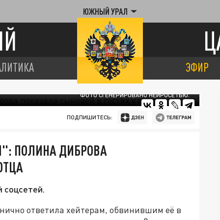
ЮЖНЫЙ УРАЛ
ИЙ
Ц
АЛИТИКА
ЭФИР
ФОТО СГЕНЕРИРОВАНО НЕЙРОСЕТЬЮ.
ПОДПИШИТЕСЬ:
": ПОЛИНА ДИБРОВА
ОТЦА
й соцсетей.
нично ответила хейтерам, обвинившим её в