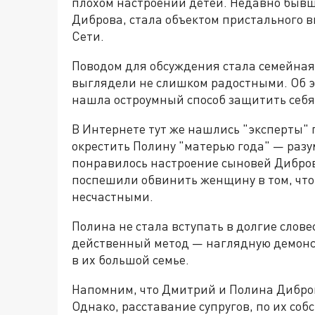
плохом настроении детей. Недавно быв
Диброва, стала объектом пристального 
Сети.
Поводом для обсуждения стала семейная
выглядели не слишком радостными. Об 
нашла остроумный способ защитить себя
В Интернете тут же нашлись "эксперты" 
окрестить Полину "матерью года" — разум
понравилось настроение сыновей Дибров
поспешили обвинить женщину в том, что
несчастными.
Полина не стала вступать в долгие слов
действенный метод — наглядную демонст
в их большой семье.
Напомним, что Дмитрий и Полина Дибров
Однако, расставание супругов, по их соб