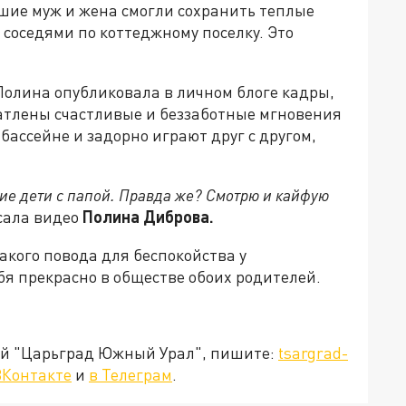
шие муж и жена смогли сохранить теплые
 соседями по коттеджному поселку. Это
Полина опубликовала в личном блоге кадры,
чатлены счастливые и беззаботные мгновения
бассейне и задорно играют друг с другом,
е дети с папой. Правда же? Смотрю и кайфую
сала видео
Полина Диброва.
акого повода для беспокойства у
бя прекрасно в обществе обоих родителей.
ией "Царьград Южный Урал", пишите:
tsargrad-
ВКонтакте
и
в Телеграм
.