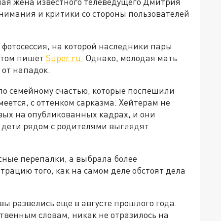
шая жена известного телеведущего Дмитрия
внимания и критики со стороны пользователей
 фотосессия, на которой наследники пары
этом пишет
Super.ru.
Однако, молодая мать
 от нападок.
по семейному счастью, которые поспешили
еется, с оттенком сарказма. Хейтерам не
ых на опубликованных кадрах, и они
 дети рядом с родителями выглядят
есные перепалки, а выбрала более
рацию того, как на самом деле обстоят дела
ы развелись еще в августе прошлого года.
ственным словам, никак не отразилось на