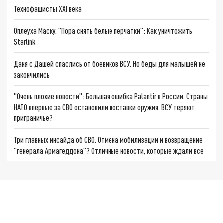
Технофашисты XXI века
Оплеуха Маску. "Пора снять белые перчатки": Как уничтожить
Starlink
Даня с Дашей спаслись от боевиков ВСУ. Но беды для малышей не
закончились
"Очень плохие новости": Большая ошибка Palantir в России. Страны
НАТО впервые за СВО остановили поставки оружия. ВСУ теряют
приграничье?
Три главных инсайда об СВО. Отмена мобилизации и возвращение
"генерала Армагеддона"? Отличные новости, которые ждали все