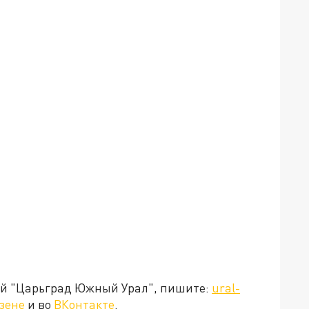
ией "Царьград Южный Урал", пишите:
ural-
зене
и во
ВКонтакте
.