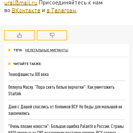
ural@mail.ru
Присоединяйтесь к нам
во
ВКонтакте
и
в Телеграм
.
ТЕГИ:
НЕЛЕГАЛЬНЫЕ МИГРАНТЫ
ЧИТАЙТЕ ТАКЖЕ:
Технофашисты XXI века
Оплеуха Маску. "Пора снять белые перчатки": Как уничтожить
Starlink
Даня с Дашей спаслись от боевиков ВСУ. Но беды для малышей не
закончились
"Очень плохие новости": Большая ошибка Palantir в России. Страны
НАТО впервые за СВО остановили поставки оружия. ВСУ теряют