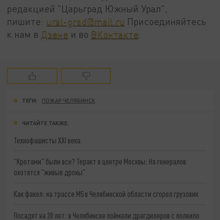
редакцией "Царьград Южный Урал",
пишите:
ural-grad@mail.ru
Присоединяйтесь
к нам в
Дзене
и во
ВКонтакте
.
ТЕГИ:
ПОЖАР ЧЕЛЯБИНСК
ЧИТАЙТЕ ТАКЖЕ:
Технофашисты XXI века
"Кротами" были все? Теракт в центре Москвы: На генералов
охотятся "живые дроны"
Как факел: на трассе М5 в Челябинской области сгорел грузовик
Посадят на 20 лет: в Челябинске поймали драгдилеров с полкило