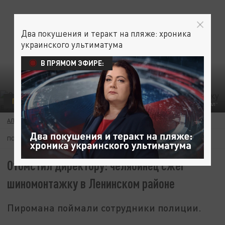
Два покушения и теракт на пляже: хроника
украинского ультиматума
В ПРЯМОМ ЭФИРЕ:
ПРОИСШЕСТВИЯ
ФОТО: "ЦАРЬГРАД УРАЛ"
АЛЕКСЕЙ ПЕТРОВ
12 МАЯ 11:01
ПОДПИШИТЕСЬ:
Отомстил директору: челябинец сжёг
шиномонтажку в Ленинском районе
Пиромана поймали сотрудники полиции.