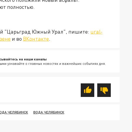
уют полностью.
ией "Царьград Южный Урал", пишите:
ural-
зене
и во
ВКонтакте
.
сывайтесь на наши каналы
ыми узнавайте о главных новостях и важнейших событиях дня.
ОДА ЧЕЛЯБИНСК
ВОДА ЧЕЛЯБИНСК