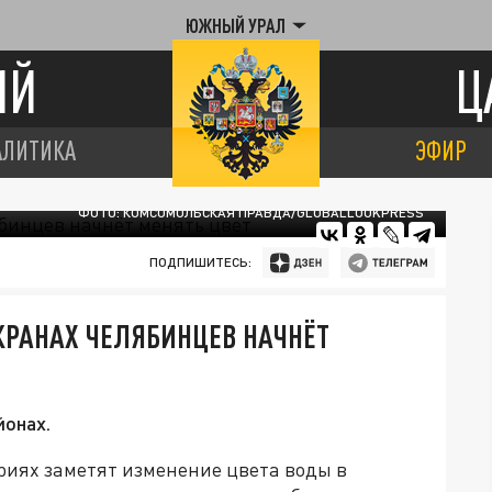
ЮЖНЫЙ УРАЛ
ИЙ
Ц
АЛИТИКА
ЭФИР
ФОТО: КОМСОМОЛЬСКАЯ ПРАВДА/GLOBALLOOKPRESS
ПОДПИШИТЕСЬ:
 КРАНАХ ЧЕЛЯБИНЦЕВ НАЧНЁТ
йонах.
риях заметят изменение цвета воды в