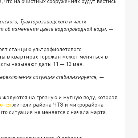
, что на очистных сооружениях будут вестись
нского, Тракторозаводского и части
ли об изменении цвета водопроводной воды, —
оят станцию ультрафиолетового
ды в квартирах горожан может меняться в
исты называют даты 11 — 13 мая.
 переключения ситуация стабилизируется, —
 жалуются на грязную и мутную воду, которая
ются
жители района ЧТЗ и микрорайона
что ситуация не меняется с начала марта.
нского положили новый асфальт.