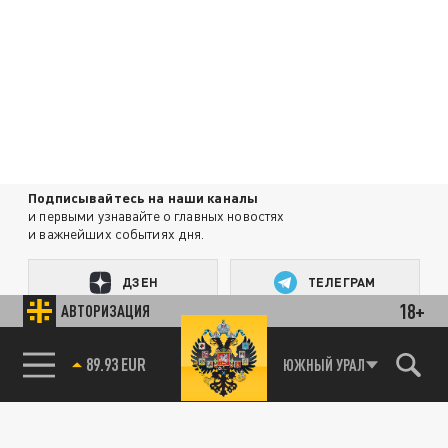
Подписывайтесь на наши каналы
и первыми узнавайте о главных новостях
и важнейших событиях дня.
ДЗЕН
ТЕЛЕГРАМ
18+
АВТОРИЗАЦИЯ
ПОДЕЛИТЬСЯ В СОЦСЕТЯХ:
89.93 EUR
ЮЖНЫЙ УРАЛ
85.64 BRENT