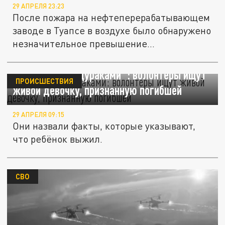
29 АПРЕЛЯ 23:23
После пожара на нефтеперерабатывающем
заводе в Туапсе в воздухе было обнаружено
незначительное превышение...
"Нас считают дураками": волонтеры ищут
ПРОИСШЕСТВИЯ
живой девочку, признанную погибшей
29 АПРЕЛЯ 09:15
Они назвали факты, которые указывают,
что ребёнок выжил.
СВО