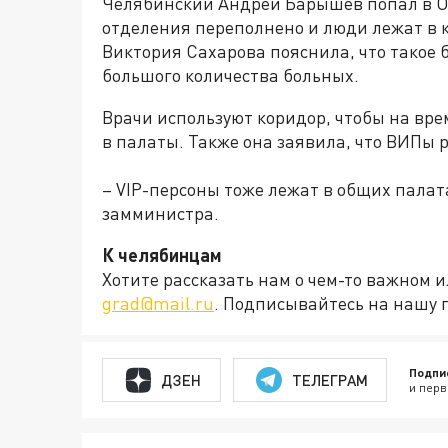
Челябинский Андрей Барышев попал в ОК
отделения переполнено и люди лежат в
Виктория Сахарова пояснила, что такое
большого количества больных.
Врачи используют коридор, чтобы на вре
в палаты. Также она заявила, что ВИПы
– VIP-персоны тоже лежат в общих палата
замминистра.
К челябинцам
Хотите рассказать нам о чем-то важном 
grad@mail.ru
. Подписывайтесь на нашу 
Подпи
ДЗЕН
ТЕЛЕГРАМ
и перв