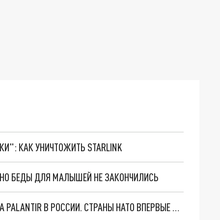
ТКИ": КАК УНИЧТОЖИТЬ STARLINK
. НО БЕДЫ ДЛЯ МАЛЫШЕЙ НЕ ЗАКОНЧИЛИСЬ
"ОЧЕНЬ ПЛОХИЕ НОВОСТИ": БОЛЬШАЯ ОШИБКА PALANTIR В РОССИИ. СТРАНЫ НАТО ВПЕРВЫЕ ЗА СВО ОСТАНОВИЛИ ПОСТАВКИ ОРУЖИЯ. ВСУ ТЕРЯЮТ ПРИГРАНИЧЬЕ?