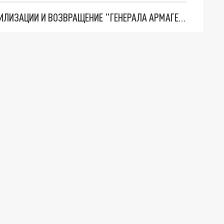
ТРИ ГЛАВНЫХ ИНСАЙДА ОБ СВО. ОТМЕНА МОБИЛИЗАЦИИ И ВОЗВРАЩЕНИЕ "ГЕНЕРАЛА АРМАГЕДДОНА"? ОТЛИЧНЫЕ НОВОСТИ, КОТОРЫЕ ЖДАЛИ ВСЕ