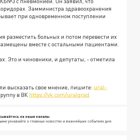
Б№3 с пневмонией. Он заявил, что
 коридорах. Замминистра здравоохранения
 бывает при одновременном поступлении
мя разместить больных и потом перевести их
 размещены вместе с остальными пациентами.
х. Это и чиновники, и депутаты, - отметила
или высказать свое мнение, пишите:
ural-
группу в ВК
https://vk.com/uralgrad
сывайтесь на наши каналы
ыми узнавайте о главных новостях и важнейших событиях дня.