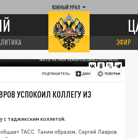
ЮЖНЫЙ УРАЛ
ИЙ
Ц
АЛИТИКА
ЭФИР
ФОТО: PETROV SERGEY/GLOBALLOOKPRESS.
ПОДПИШИТЕСЬ:
ВРОВ УСПОКОИЛ КОЛЛЕГУ ИЗ
у с таджикским коллегой.
ообщает ТАСС. Таким образом, Сергей Лавров