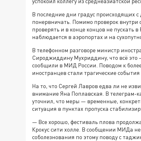
успокоил коллегу из среднеазиатской ре
В последние дни градус происходящих с
понервничать. Помимо проверок внутри с
проверять и в конце концов не пускать 
наблюдается в аэропортах и на сухопутн
В телефонном разговоре министр иностр
Сироджиддину Мухриддину, что всё это 
сообщили в МИД России. Поводом к бол
иностранцев стали трагические события 
На то, что Сергей Лавров едва ли не из
внимание Яна Поплавская. В телеграм-ка
уточнил, что меры — временные, конкре
ситуация в пунктах пропуска стабилизир
— Все хорошо, фестиваль плова продолжае
Крокус сити холле. В сообщении МИДа н
соболезнования по этому поводу с таджи