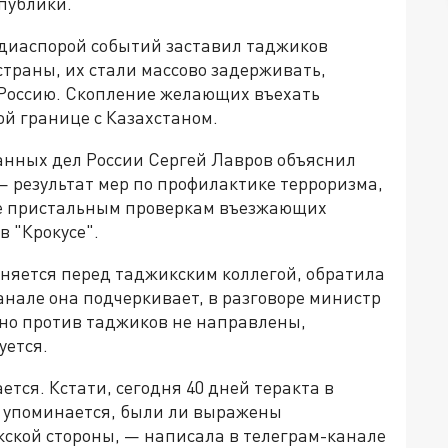
спублики.
 диаспорой событий заставил таджиков
траны, их стали массово задерживать,
в Россию. Скопление желающих въехать
ой границе с Казахстаном.
анных дел России Сергей Лавров объяснил
— результат мер по профилактике терроризма,
ее пристальным проверкам въезжающих
в "Крокусе".
виняется перед таджикским коллегой, обратила
нале она подчеркивает, в разговоре министр
тно против таджиков не направлены,
уется.
тся. Кстати, сегодня 40 дней теракта в
е упоминается, были ли выражены
кской стороны, — написала в телеграм-канале