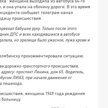
ека" женщина выходила из автобуса 64-го
 и она упала на обочину дороги. В это время
 инцидента сообщает телеграм-канал
видицу происшествия.
ереехал бабушке руку. Только после этого
рудник ДПС и всех находившихся в автобусе
сделала, но зрелище было ужасное, лужа крови и
Челябинску прокомментировали ситуацию.
ва дорожно-транспортного происшествия,
 адресу: проспект Ленина, дом 65. Водитель,
обусом ЛИАЗ, при начале движения от
а пешехода.
роисшествия, женщина 1949 года рождения
в больницу.