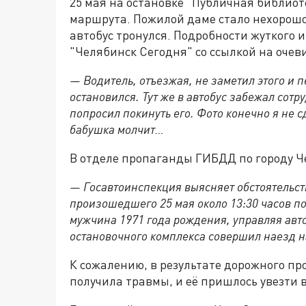
25 мая на остановке "Публичная библиот
маршрута. Пожилой даме стало нехорошо,
автобус тронулся. Подробности жуткого
"Челябинск Сегодня" со ссылкой на оче
— Водитель, отъезжая, не заметил этого и п
остановился. Тут же в автобус забежал сот
попросил покинуть его. Фото конечно я не 
бабушка молчит…
В отделе пропаганды ГИБДД по городу 
— Госавтоинспекция выясняет обстоятельст
произошедшего 25 мая около 13:30 часов по
мужчина 1971 года рождения, управляя авт
остановочного комплекса совершил наезд н
К сожалению, в результате дорожного п
получила травмы, и её пришлось увезти 