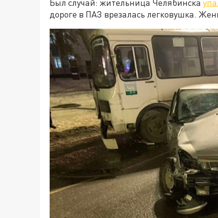
Был случай: жительница Челябинска
упа
дороге в ПАЗ врезалась легковушка. Же