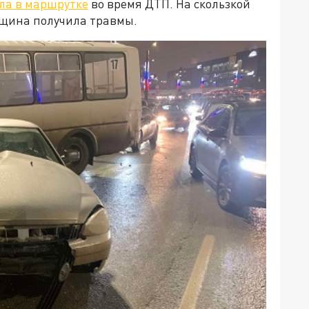
ла в маршрутке
во время ДТП. На скользкой
нщина получила травмы.