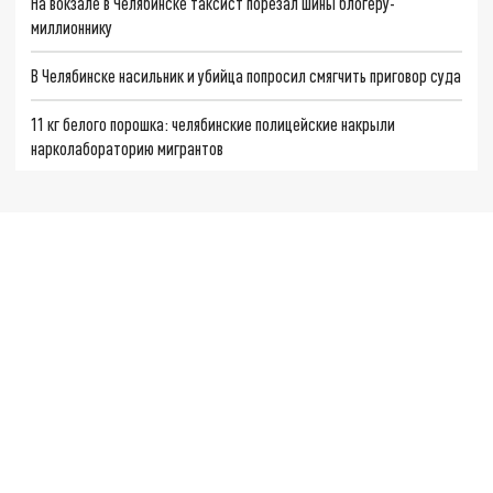
На вокзале в Челябинске таксист порезал шины блогеру-
миллионнику
В Челябинске насильник и убийца попросил смягчить приговор суда
11 кг белого порошка: челябинские полицейские накрыли
нарколабораторию мигрантов