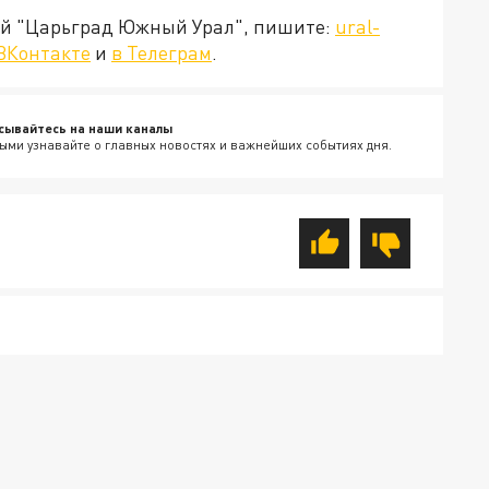
ией "Царьград Южный Урал", пишите:
ural-
ВКонтакте
и
в Телеграм
.
сывайтесь на наши каналы
ыми узнавайте о главных новостях и важнейших событиях дня.