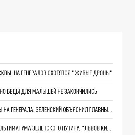
ОСКВЫ: НА ГЕНЕРАЛОВ ОХОТЯТСЯ "ЖИВЫЕ ДРОНЫ"
. НО БЕДЫ ДЛЯ МАЛЫШЕЙ НЕ ЗАКОНЧИЛИСЬ
"МЫ ВАС ЗАСТАВИМ": ЖУТКИЕ ДЕТАЛИ ОХОТЫ НА ГЕНЕРАЛА. ЗЕЛЕНСКИЙ ОБЪЯСНИЛ ГЛАВНЫЙ СМЫСЛ ТЕРАКТА В ЦЕНТРЕ МОСКВЫ
НОВОЕ МАСШТАБНЕЙШЕЕ НАСТУПЛЕНИЕ. ТРИ УЛЬТИМАТУМА ЗЕЛЕНСКОГО ПУТИНУ. "ЛЬВОВ КИМА" ПОСТАВЯТ НА ПВО? ГЛОБАЛЬНЫЙ ПРОРЫВ ПОД ЗАПОРОЖЬЕМ