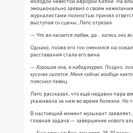
молодой невестой Авророй Кибой. На юб
эмоционально заявил о своём нежелании 
журналистами полностью принял ответст
выступая со сцены, Лепс отрезал:
— Что же касается любви, да… катись оно вс
Однако, позже его тон сменился на сожа
расставания стала его вина.
— Хорошая она, я набедокурил. Поздно, поз
кусочек сыпется. Меня сейчас вообще никто 
пояснил певец.
Лепс рассказал, что ещё недавно пара в
ухаживала за ним во время болезни. Но 
В настоящий момент музыкант заявляет, ч
главная задача — завершение нового ал
— Еще один альбом, там опять 28-30 песен, 1