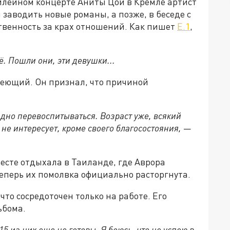
илейном концерте Аниты Цой в Кремле артист
заводить новые романы, а позже, в беседе с
венность за крах отношений. Как пишет
Е.1
,
ё. Пошли они, эти девушки...
леющий. Он признал, что причиной
дно перевоспитываться. Возраст уже, всякий
не интересует, кроме своего благосостояния,
—
месте отдыхала в Таиланде, где Аврора
теперь их помолвка официально расторгнута.
то сосредоточен только на работе. Его
ьбома.
5 из них еще не готовы. Я боюсь, что не успею в