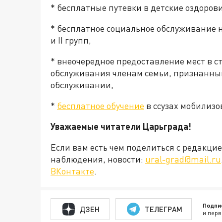
* бесплатные путевки в детские оздоров
* бесплатное социальное обслуживание н
и II групп,
* внеочередное предоставление мест в 
обслуживания членам семьи, признанн
обслуживании,
*
бесплатное обучение
в ссузах мобилизо
Уважаемые читатели Царьграда!
Если вам есть чем поделиться с редакц
наблюдения, новости:
ural-grad@mail.ru
ВКонтакте
.
Подпи
ДЗЕН
ТЕЛЕГРАМ
и перв