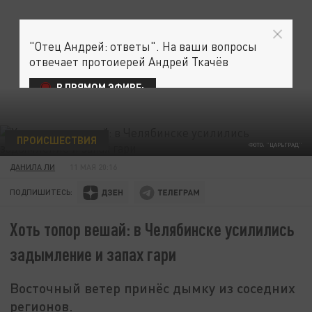
"Отец Андрей: ответы". На ваши вопросы
отвечает протоиерей Андрей Ткачёв
В ПРЯМОМ ЭФИРЕ:
ПРОИСШЕСТВИЯ
ФОТО: "ЦАРЬГРАД"
ДАНИЛА ЛИ
11 МАЯ 20:16
ПОДПИШИТЕСЬ:
Хоть топор вешай: в Челябинске усилились
задымление и запах гари
Восточный ветер принёс дымку из соседних
регионов.