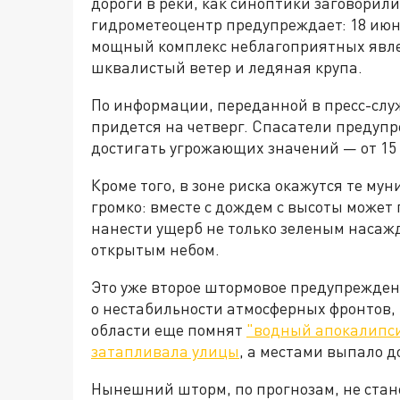
дороги в реки, как синоптики заговорил
гидрометеоцентр предупреждает: 18 июн
мощный комплекс неблагоприятных явле
шквалистый ветер и ледяная крупа.
По информации, переданной в пресс-слу
придется на четверг. Спасатели предупр
достигать угрожающих значений — от 15 д
Кроме того, в зоне риска окажутся те му
громко: вместе с дождем с высоты может 
нанести ущерб не только зеленым насаж
открытым небом.
Это уже второе штормовое предупреждени
о нестабильности атмосферных фронтов,
области еще помнят
"водный апокалипс
затапливала улицы
, а местами выпало д
Нынешний шторм, по прогнозам, не ста