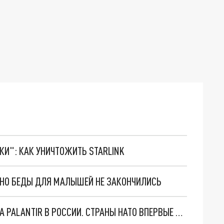
ТКИ": КАК УНИЧТОЖИТЬ STARLINK
. НО БЕДЫ ДЛЯ МАЛЫШЕЙ НЕ ЗАКОНЧИЛИСЬ
"ОЧЕНЬ ПЛОХИЕ НОВОСТИ": БОЛЬШАЯ ОШИБКА PALANTIR В РОССИИ. СТРАНЫ НАТО ВПЕРВЫЕ ЗА СВО ОСТАНОВИЛИ ПОСТАВКИ ОРУЖИЯ. ВСУ ТЕРЯЮТ ПРИГРАНИЧЬЕ?