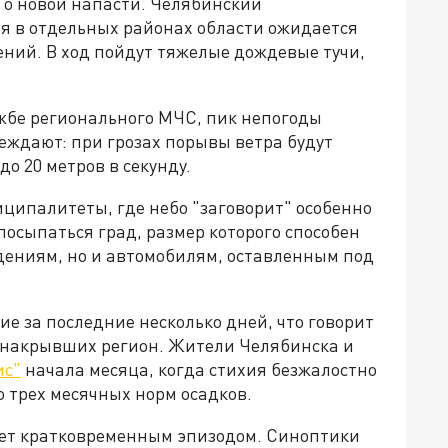
и о новой напасти. Челябинский
я в отдельных районах области ожидается
ний. В ход пойдут тяжелые дождевые тучи,
жбе регионального МЧС, пик непогоды
еждают: при грозах порывы ветра будут
о 20 метров в секунду.
ниципалитеты, где небо "заговорит" особенно
посыпаться град, размер которого способен
дениям, но и автомобилям, оставленным под
е за последние несколько дней, что говорит
 накрывших регион. Жители Челябинска и
ис"
начала месяца, когда стихия безжалостно
о трех месячных норм осадков.
нет кратковременным эпизодом. Синоптики