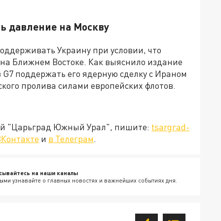
ть давление на Москву
оддерживать Украину при условии, что
 на Ближнем Востоке. Как выяснило издание
в G7 поддержать его ядерную сделку с Ираном
кого пролива силами европейских флотов.
ией "Царьград Южный Урал", пишите:
tsargrad-
ВКонтакте
и
в Телеграм
.
сывайтесь на наши каналы
ыми узнавайте о главных новостях и важнейших событиях дня.