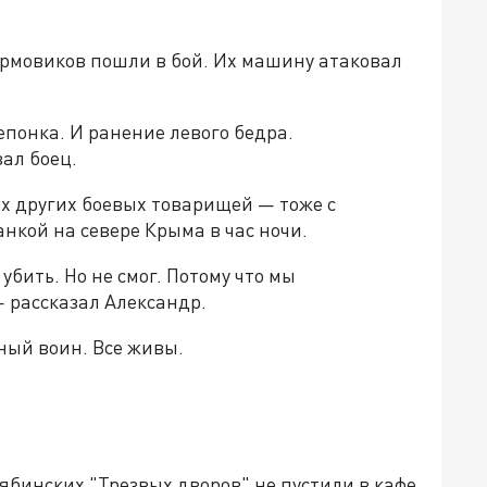
урмовиков пошли в бой. Их машину атаковал
понка. И ранение левого бедра.
ал боец.
х других боевых товарищей — тоже с
нкой на севере Крыма в час ночи.
бить. Но не смог. Потому что мы
 рассказал Александр.
ный воин. Все живы.
лябинских "Трезвых дворов" не пустили в кафе