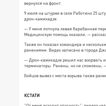
вернулся на фронт.
9 июля на штурме в селе Работино 25 шт
дрон-камикадзе.
— У меня лопнула левая барабанная пере
Медицинскую помощь оказали, — рассказ
Также он показал командира и нескольки
ранениями. Видео записано в городе Джа
— Дрон-камикадзе решил нас взорвать и у
терминаторы. Ранены, но не сломлены, —
Бойцов вывез с места взрыва также ране
КСТАТИ
"От меня исходит опасность": лидера че