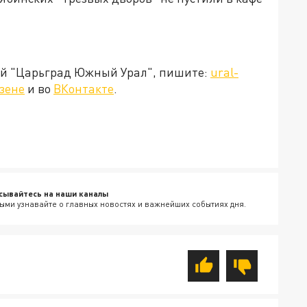
ией "Царьград Южный Урал", пишите:
ural-
зене
и во
ВКонтакте
.
сывайтесь на наши каналы
ыми узнавайте о главных новостях и важнейших событиях дня.