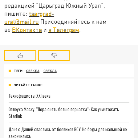
редакцией "Царьград Южный Урал",
пишите:
tsargrad-
ural@mail.ru
Присоединяйтесь к нам
во
ВКонтакте
и
в Телеграм
.
ТЕГИ:
СВЁКЛА
СВЕКЛА
ЧИТАЙТЕ ТАКЖЕ:
Технофашисты XXI века
Оплеуха Маску. "Пора снять белые перчатки": Как уничтожить
Starlink
Даня с Дашей спаслись от боевиков ВСУ. Но беды для малышей не
закончились