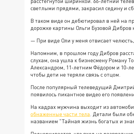
расстегнутой ширинкой. 66-летний теле
светлыми прядями, закрасил седину и с
В таком виде он дебютировал в ней на п
дорожке картины Ольги Бузовой Дибров н
— При виде Оли у меня отвисает челюсть,
Напомним, в прошлом году Дибров расста
слухам, она ушла к бизнесмену Роману Т
Александром, 11-летним Фёдором и 10-л
чтобы дети не теряли связь с отцом.
После популярный телеведущий Дмитрий 
появилось пикантное видео его появлени
На кадрах мужчина выходит из автомоби
обнаженные части тела
. Детали были о
названием "Тайная жизнь богатых и зна
Подчеркивается, что вход на развратну