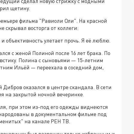
ведущий сделал новую стрижку с модными
брил щетину.
ремьере фильма "Равиоли Оли". На красной
е скрывал восторга от коллеги:
 и объективность улетает прочь. Я её люблю.
лся с женой Полиной после 16 лет брака. По
овстику. Полина с сыновьями — 15-летним
етним Ильёй — переехала в соседний дом,
Дибров оказался в центре скандала. В сети
я на закрытой ночной вечеринке.
ля, при этом из-под его одежды виднеются
бнародованы в документальном фильме под
менитых" на канале РЕН ТВ.
ю вечеринку был разрешен только избранным и