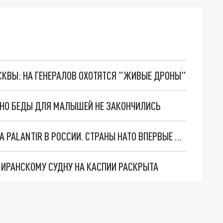
ОСКВЫ: НА ГЕНЕРАЛОВ ОХОТЯТСЯ "ЖИВЫЕ ДРОНЫ"
. НО БЕДЫ ДЛЯ МАЛЫШЕЙ НЕ ЗАКОНЧИЛИСЬ
"ОЧЕНЬ ПЛОХИЕ НОВОСТИ": БОЛЬШАЯ ОШИБКА PALANTIR В РОССИИ. СТРАНЫ НАТО ВПЕРВЫЕ ЗА СВО ОСТАНОВИЛИ ПОСТАВКИ ОРУЖИЯ. ВСУ ТЕРЯЮТ ПРИГРАНИЧЬЕ?
О ИРАНСКОМУ СУДНУ НА КАСПИИ РАСКРЫТА