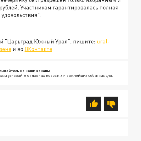
в рублей. Участникам гарантировалась полная
 удовольствия".
ией "Царьград Южный Урал", пишите:
ural-
зене
и во
ВКонтакте
.
сывайтесь на наши каналы
ыми узнавайте о главных новостях и важнейших событиях дня.