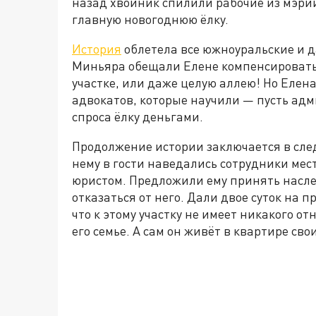
назад хвойник спилили рабочие из мэрии
главную новогоднюю ёлку.
История
облетела все южноуральские и 
Миньяра обещали Елене компенсировать у
участке, или даже целую аллею! Но Елен
адвокатов, которые научили — пусть ад
спроса ёлку деньгами.
Продолжение истории заключается в след
нему в гости наведались сотрудники ме
юристом. Предложили ему принять наследс
отказаться от него. Дали двое суток на
что к этому участку не имеет никакого о
его семье. А сам он живёт в квартире сво