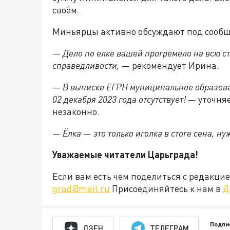
своём.
Миньярцы активно обсуждают под сооб
— Дело по елке вашей прогремело на всю ст
справедливости,
— рекомендует Ирина.
— В выписке ЕГРН муниципальное образован
02 декабря 2023 года отсутствует!
— уточняе
незаконно.
— Ёлка — это только иголка в стоге сена, н
Уважаемые читатели Царьграда!
Если вам есть чем поделиться с редакц
grad@mail.ru
Присоединяйтесь к нам в
Д
Подпи
ДЗЕН
ТЕЛЕГРАМ