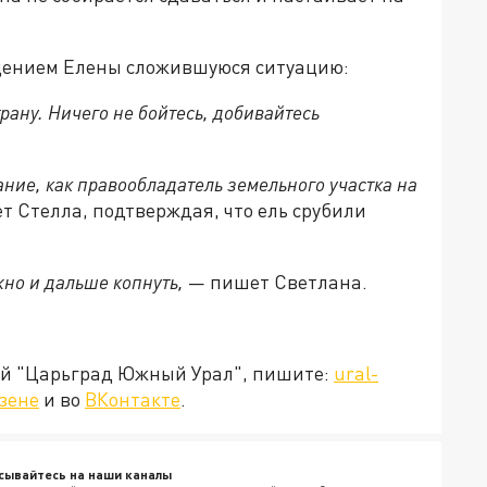
щением Елены сложившуюся ситуацию:
рану. Ничего не бойтесь, добивайтесь
ие, как правообладатель земельного участка на
т Стелла, подтверждая, что ель срубили
ужно и дальше копнуть,
— пишет Светлана.
ией "Царьград Южный Урал", пишите:
ural-
зене
и во
ВКонтакте
.
сывайтесь на наши каналы