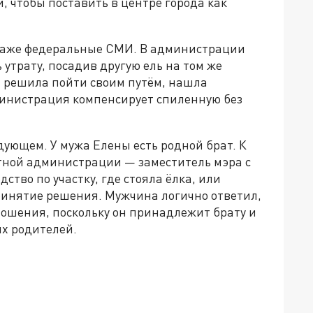
, чтобы поставить в центре города как
даже федеральные СМИ. В администрации
трату, посадив другую ель на том же
а решила пойти своим путём, нашла
министрация компенсирует спиленную без
ующем. У мужа Елены есть родной брат. К
стной администрации — заместитель мэра с
тво по участку, где стояла ёлка, или
 принятие решения. Мужчина логично ответил,
тношения, поскольку он принадлежит брату и
их родителей.