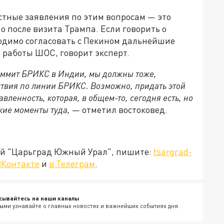
естные заявления по этим вопросам
—
это
о после визита Трампа. Если говорить о
ходимо согласовать с Пекином дальнейшие
 работы ШОС, говорит эксперт.
 саммит БРИКС в Индии, мы должны тоже,
ствия по линии БРИКС. Возможно, придать этой
ленность, которая, в общем-то, сегодня есть, но
ские моменты туда
,
—
отметил востоковед.
ией "Царьград Южный Урал", пишите:
tsargrad-
ВКонтакте
и
в Телеграм
.
сывайтесь на наши каналы
ыми узнавайте о главных новостях и важнейших событиях дня.