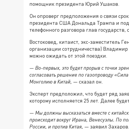
помощник президента Юрий Ушаков.
Он опроверг предположения о связи срок
президента США Дональда Трампа и подч
телефонного разговора глав государств, 
Востоковед, китаист, экс-заместитель Г
о
рганизаци
и с
отрудничества) Владимир З
можно ожидать от этой поездки.
— Во-первых, это будет прорыв с точки зр
согласовать решение по газопроводу «Сила
Монголию в Китай
,
—
сказал он.
Эксперт предположил, что будет ряд зая
которому исполняется 25 лет. Дале
е
буде
— Мы должны высказаться вместе с китайск
происходит вокруг Ирана, Венесуэлы. По по
России, и против Китая
,
—
заявил Захаров