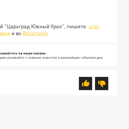
ией "Царьград Южный Урал", пишите:
ural-
зене
и во
ВКонтакте
.
сывайтесь на наши каналы
ыми узнавайте о главных новостях и важнейших событиях дня.