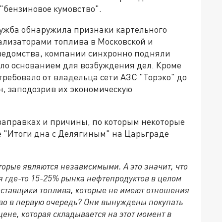
"бензиновое кумовство".
ужба обнаружила признаки картельного
ализаторами топлива в Московской и
ведомства, компании синхронно подняли
ило основанием для возбуждения дел. Кроме
требовало от владельца сети АЗС "Торэко" до
н, заподозрив их экономическую
заправках и причины, по которым некоторые
е "Итоги дна с Делягиным" на Царьграде
орые являются независимыми. А это значит, что
ся где-то 15-25% рынка нефтепродуктов в целом
поставщики топлива, которые не имеют отношения
во в первую очередь? Они вынуждены покупать
ене, которая складывается на этот момент в