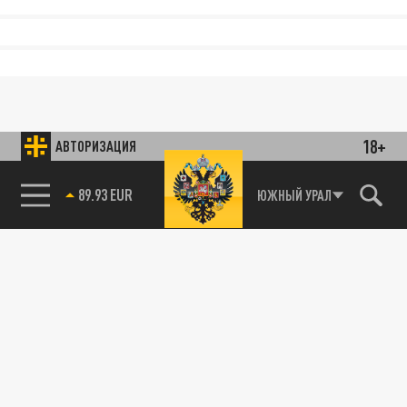
18+
АВТОРИЗАЦИЯ
85.64 BRENT
ЮЖНЫЙ УРАЛ
89.93 EUR