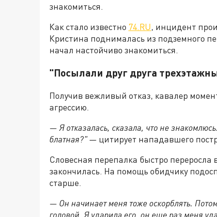
знакомиться.
Как стало известно
74.RU
, инцидент прои
Кристина поднималась из подземного пер
начал настойчиво знакомиться.
"Посылали друг друга трехэтажн
Получив вежливый отказ, кавалер момен
агрессию.
— Я отказалась, сказала, что не знакомлюсь.
блатная?"
— цитирует нападавшего пост
Словесная перепалка быстро переросла в
закончилась. На помощь обидчику подосп
старше.
— Он начинает меня тоже оскорблять. Потом 
головой. Я ударила его, он еще раз меня у