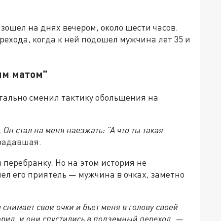
зошел на днях вечером, около шести часов.
ехода, когда к ней подошел мужчина лет 35 и
ым матом"
тально сменил тактику обольщения на
 Он стал на меня наезжать: "А что ты такая
радавшая.
 перебранку. Но на этом история не
ел его приятель — мужчина в очках, заметно
снимает свои очки и бьет меня в голову своей
дарил, и они спустились в подземный переход, —