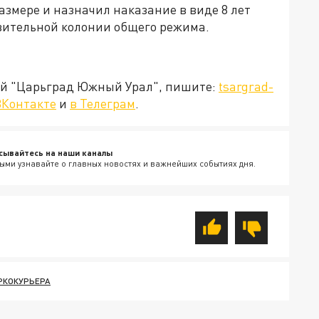
азмере и назначил наказание в виде 8 лет
вительной колонии общего режима.
ией "Царьград Южный Урал", пишите:
tsargrad-
ВКонтакте
и
в Телеграм
.
сывайтесь на наши каналы
ыми узнавайте о главных новостях и важнейших событиях дня.
РКОКУРЬЕРА