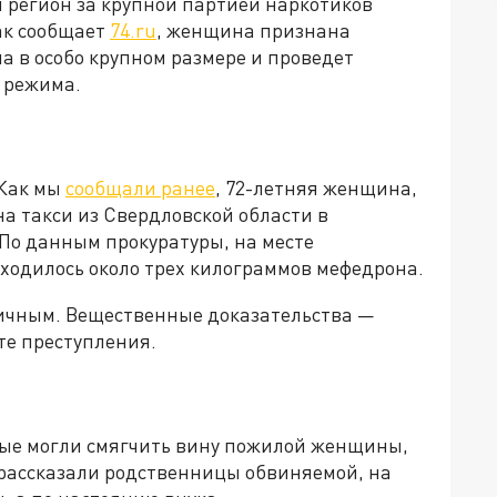
й регион за крупной партией наркотиков
ак сообщает
74.ru
, женщина признана
а в особо крупном размере и проведет
 режима.
 Как мы
сообщали ранее
, 72-летняя женщина,
 на такси из Свердловской области в
 По данным прокуратуры, на месте
аходилось около трех килограммов мефедрона.
ичным. Вещественные доказательства —
те преступления.
рые могли смягчить вину пожилой женщины,
 рассказали родственницы обвиняемой, на