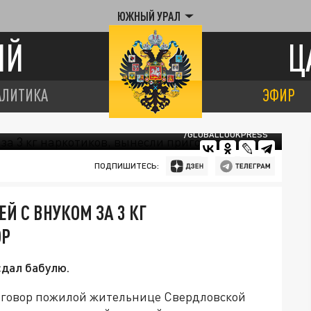
ЮЖНЫЙ УРАЛ
ИЙ
Ц
АЛИТИКА
ЭФИР
/GLOBALLOOKPRESS
ПОДПИШИТЕСЬ:
Й С ВНУКОМ ЗА 3 КГ
ОР
сдал бабулю.
иговор пожилой жительнице Свердловской