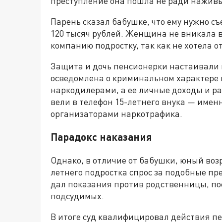
преступление она пошла не ради наживы
Парень сказал бабушке, что ему нужно съ
120 тысяч рублей. Женщина не вникала в 
компанию подростку, так как не хотела о
Защита и дочь пенсионерки настаивали 
осведомлена о криминальном характере п
наркодилерами, а ее личные доходы и р
вели в телефон 15-летнего внука — имен
организаторами наркотрафика.
Парадокс наказания
Однако, в отличие от бабушки, юный возра
летнего подростка спрос за подобные пре
дал показания против родственницы, пос
подсудимых.
В итоге суд квалифицировал действия п