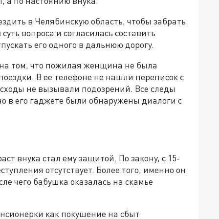
, а по настоянию внука.
ездить в Челябинскую область, чтобы забрать
суть вопроса и согласилась составить
тпускать его одного в дальнюю дорогу.
на том, что пожилая женщина не была
оездки. В ее телефоне не нашли переписок с
асходы не вызывали подозрений. Все следы
но в его гаджете были обнаружены диалоги с
ст внука стал ему защитой. По закону, с 15-
ступления отсутствует. Более того, именно он
ле чего бабушка оказалась на скамье
енсионерки как покушение на сбыт