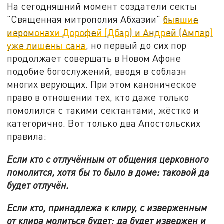
На сегодняшний момент создатели секты
"Священная митрополия Абхазии"
бывшие
иеромонахи Дорофей (Дбар) и Андрей (Ампар)
уже лишены сана
, но первый до сих пор
продолжает совершать в Новом Афоне
подобие богослужений, вводя в соблазн
многих верующих. При этом каноническое
право в отношении тех, кто даже только
помолился с такими сектантами, жёстко и
категорично. Вот только два Апостольских
правила:
Если кто с отлучённым от общения церковного
помолится, хотя бы то было в доме: таковой да
будет отлучён.
Если кто, принадлежа к клиру, с изверженным
от клира молиться будет: да будет извержен и