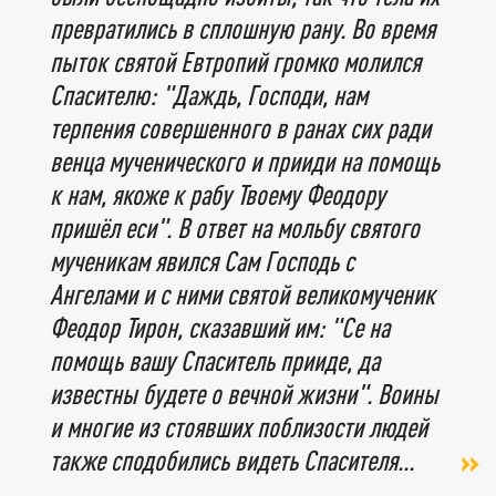
превратились в сплошную рану. Во время
пыток святой Евтропий громко молился
Спасителю: "Даждь, Господи, нам
терпения совершенного в ранах сих ради
венца мученического и прииди на помощь
к нам, якоже к рабу Твоему Феодору
пришёл еси". В ответ на мольбу святого
мученикам явился Сам Господь с
Ангелами и с ними святой великомученик
Феодор Тирон, сказавший им: "Се на
помощь вашу Спаситель прииде, да
известны будете о вечной жизни". Воины
и многие из стоявших поблизости людей
также сподобились видеть Спасителя...