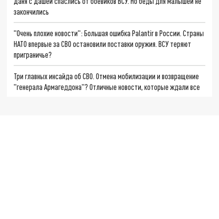
Даня с Дашей спаслись от боевиков ВСУ. Но беды для малышей не
закончились
"Очень плохие новости": Большая ошибка Palantir в России. Страны
НАТО впервые за СВО остановили поставки оружия. ВСУ теряют
приграничье?
Три главных инсайда об СВО. Отмена мобилизации и возвращение
"генерала Армагеддона"? Отличные новости, которые ждали все