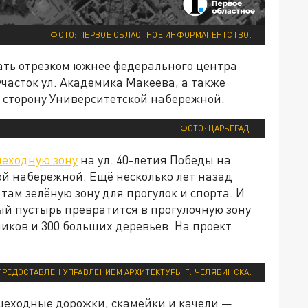
ФОТО: ПЕРВОЕ ОБЛАСТНОЕ ИНФОРМАГЕНТСТВО.
нать отрезком южнее федерального центра
участок ул. Академика Макеева, а также
 сторону Университетской набережной.
ФОТО: ЦАРЬГРАД.
еходную зону
на ул. 40-летия Победы на
ой набережной. Ещё несколько лет назад
там зелёную зону для прогулок и спорта. И
ный пустырь превратится в прогулочную зону
ников и 300 больших деревьев. На проект
ПРЕДОСТАВЛЕН УПРАВЛЕНИЕМ АРХИТЕКТУРЫ Г. ЧЕЛЯБИНСКА.
ешеходные дорожки, скамейки и качели —