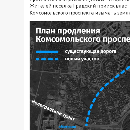
Жителей посёлка Градский прииск власт
Комсомольского проспекта изымать землю