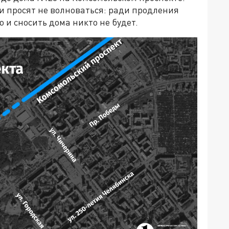
и просят не волноваться: ради продления
 и сносить дома никто не будет.