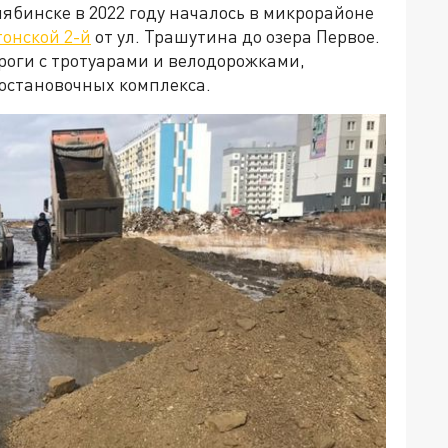
лябинске в 2022 году началось в микрорайоне
тонской 2-й
от ул. Трашутина до озера Первое.
оги с тротуарами и велодорожками,
 остановочных комплекса.