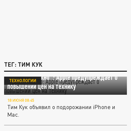
ТЕГ: ТИМ КУК
"Это неизбежно": Apple предупреждает о
ТЕХНОЛОГИИ
повышении цен на технику
18 ИЮНЯ 08:45
Тим Кук объявил о подорожании iPhone и
Mac.