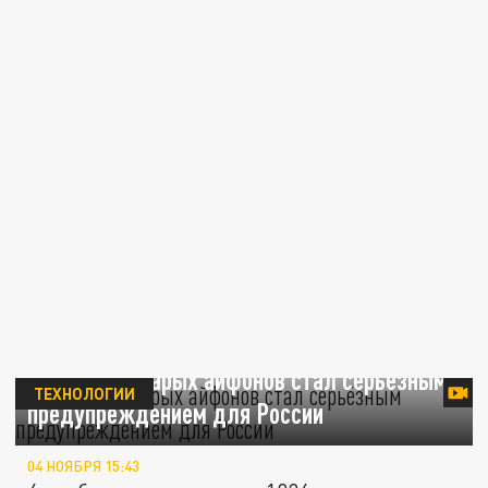
Час X для старых айфонов стал серьёзным
ТЕХНОЛОГИИ
предупреждением для России
04 НОЯБРЯ 15:43