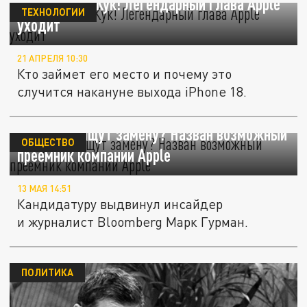
Прощай, Тим Кук! Легендарный глава Apple
ТЕХНОЛОГИИ
уходит
21 АПРЕЛЯ 10:30
Кто займет его место и почему это
случится накануне выхода iPhone 18.
Тиму Куку ищут замену? Назван возможный
ОБЩЕСТВО
преемник компании Apple
13 МАЯ 14:51
Кандидатуру выдвинул инсайдер
и журналист Bloomberg Марк Гурман.
ПОЛИТИКА