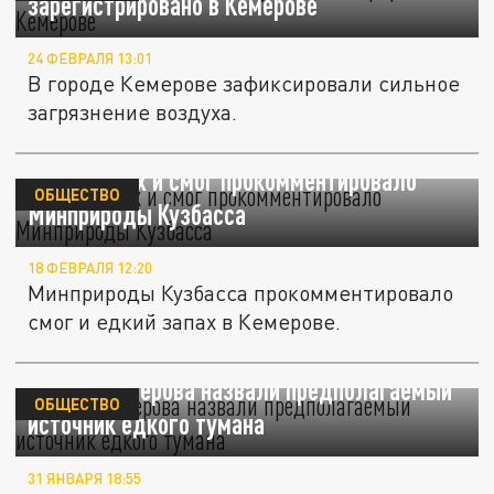
зарегистрировано в Кемерове
24 ФЕВРАЛЯ 13:01
В городе Кемерове зафиксировали сильное
загрязнение воздуха.
Едкий запах и смог прокомментировало
ОБЩЕСТВО
Минприроды Кузбасса
18 ФЕВРАЛЯ 12:20
Минприроды Кузбасса прокомментировало
смог и едкий запах в Кемерове.
Власти Кемерова назвали предполагаемый
ОБЩЕСТВО
источник едкого тумана
31 ЯНВАРЯ 18:55