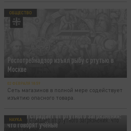
ОБЩЕСТВО
Роспотребнадзор изъял рыбу с ртутью в
Москве
02 ФЕВРАЛЯ 18:59
Сеть магазинов в полной мере содействует
изъятию опасного товара.
Арктика страдает от ртутного загрязнения:
НАУКА
что говорят учёные