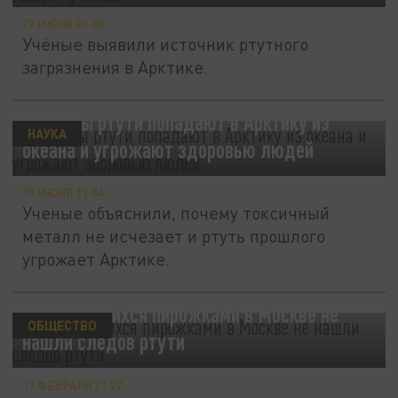
27 ИЮНЯ 23:30
Учёные выявили источник ртутного
загрязнения в Арктике.
Выбросы ртути попадают в Арктику из
НАУКА
океана и угрожают здоровью людей
15 ИЮНЯ 11:04
Ученые объяснили, почему токсичный
металл не исчезает и ртуть прошлого
угрожает Арктике.
У отравившихся пирожками в Москве не
ОБЩЕСТВО
нашли следов ртути
13 ФЕВРАЛЯ 21:27