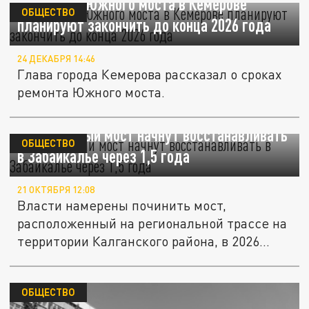
Капремонт Южного моста в Кемерове
ОБЩЕСТВО
планируют закончить до конца 2026 года
24 ДЕКАБРЯ 14:46
Глава города Кемерова рассказал о сроках
ремонта Южного моста.
Разрушенный мост начнут восстанавливать
ОБЩЕСТВО
в Забайкалье через 1,5 года
21 ОКТЯБРЯ 12:08
Власти намерены починить мост,
расположенный на региональной трассе на
территории Калганского района, в 2026...
ОБЩЕСТВО