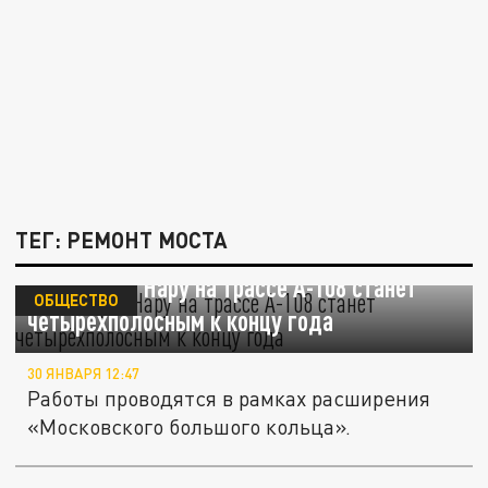
ТЕГ: РЕМОНТ МОСТА
Мост через Нару на трассе А-108 станет
ОБЩЕСТВО
четырёхполосным к концу года
30 ЯНВАРЯ 12:47
Работы проводятся в рамках расширения
«Московского большого кольца».