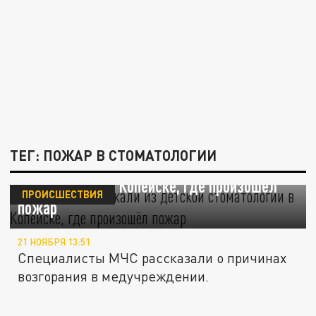
ТЕГ: ПОЖАР В СТОМАТОЛОГИИ
38 человек выбежали из детской
стоматологии в Копейске, где произошёл
ПРОИСШЕСТВИЯ
пожар
21 НОЯБРЯ 13:51
Специалисты МЧС рассказали о причинах
возгорания в медучреждении.