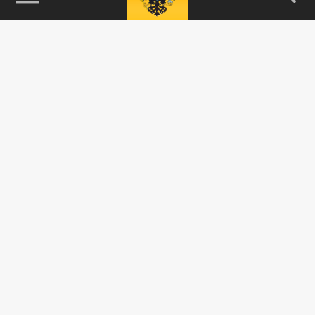
115093, г. Москва, переулок Партийный,
д.1, к.57, стр.3, эт.1, пом.I, ком.45