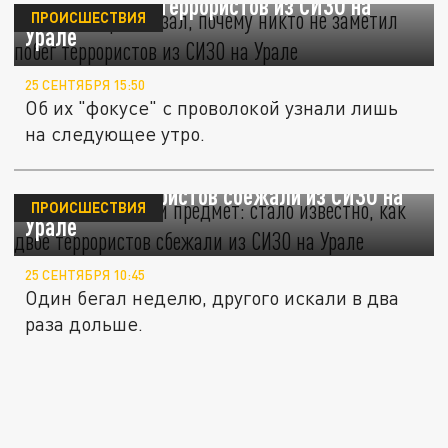
заметил побег террористов из СИЗО на
ПРОИСШЕСТВИЯ
Урале
25 СЕНТЯБРЯ 15:50
Об их "фокусе" с проволокой узнали лишь
на следующее утро.
Помог маленький предмет: стало известно,
как двое террористов сбежали из СИЗО на
ПРОИСШЕСТВИЯ
Урале
25 СЕНТЯБРЯ 10:45
Один бегал неделю, другого искали в два
раза дольше.