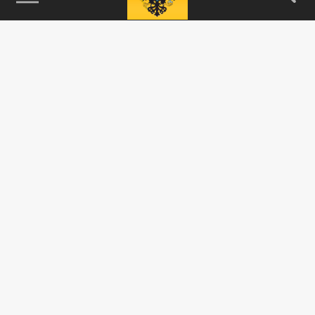
115093, г. Москва, переулок Партийный,
д.1, к.57, стр.3, эт.1, пом.I, ком.45