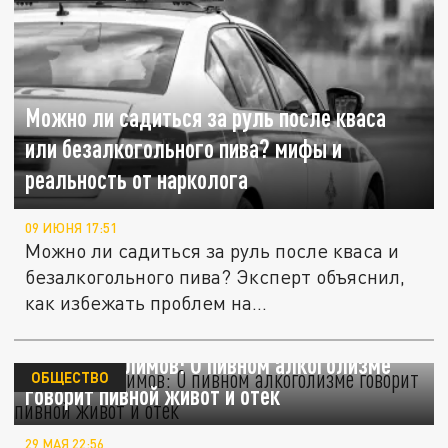
Можно ли садиться за руль после кваса
или безалкогольного пива? мифы и
реальность от нарколога
09 ИЮНЯ 17:51
Можно ли садиться за руль после кваса и
безалкогольного пива? Эксперт объяснил,
как избежать проблем на...
Психолог Климов: О пивном алкоголизме
ОБЩЕСТВО
говорит пивной живот и отек
29 МАЯ 22:56