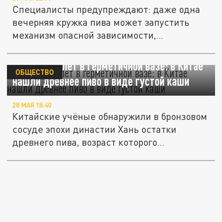
Специалисты предупреждают: даже одна
вечерняя кружка пива может запустить
механизм опасной зависимости,...
2,3 тысячи лет в герметичной вазе: в Китае
ОБЩЕСТВО
нашли древнее пиво в виде густой каши
28 МАЯ 18:40
Китайские учёные обнаружили в бронзовом
сосуде эпохи династии Хань остатки
древнего пива, возраст которого...