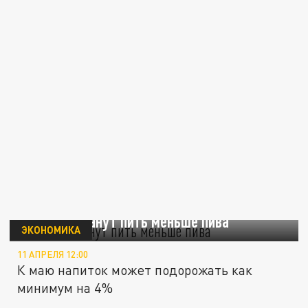
В России станут пить меньше пива
ЭКОНОМИКА
11 АПРЕЛЯ 12:00
К маю напиток может подорожать как
минимум на 4%