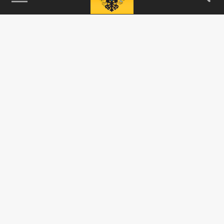
115093, г. Москва, переулок Партийный,
д.1, к.57, стр.3, эт.1, пом.I, ком.45