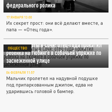
федерального ролика
17 ЯНВАРЯ 13:00
Их секрет прост: они всё делают вместе, а
папа — «Отец года».
Зимние старты в Сочи: отец-года прокатил
ОБЩЕСТВО
ребёнка на тюбинге в собачьей упряжке по
заснеженной улице
06 ФЕВРАЛЯ 11:57
Мальчик пролетел на надувной подушке
под припаркованным джипом, едва не
ударившись головой о бампер.