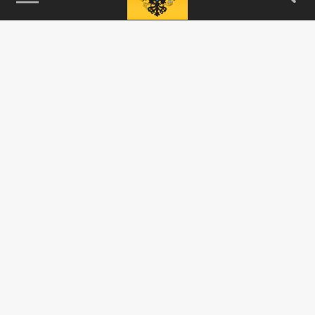
115093, г. Москва, переулок Партийный,
д.1, к.57, стр.3, эт.1, пом.I, ком.45