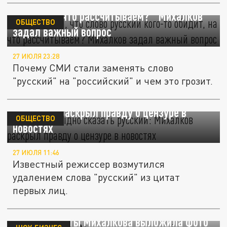
"Если боимся, что слово "русский" кого-то
обидит, на что рассчитываем?" Михалков
ОБЩЕСТВО
задал важный вопрос
27 ИЮЛЯ 23:28
Почему СМИ стали заменять слово
"русский" на "российский" и чем это грозит.
Нам уже стыдно сказать "русский":
Михалков раскрыл правду о цензуре в
ОБЩЕСТВО
новостях
27 ИЮЛЯ 11:46
Известный режиссер возмутился
удалением слова "русский" из цитат
первых лиц.
Внучка Никиты Михалкова выложила фото