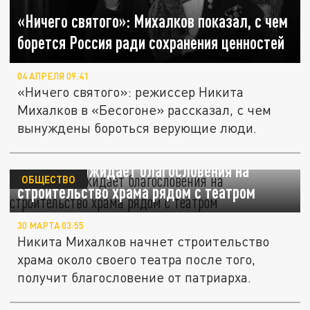
«Ничего святого»: Михалков показал, с чем
борется Россия ради сохранения ценностей
04 АПРЕЛЯ 09:41
«Ничего святого»: режиссер Никита
Михалков в «Бесогоне» рассказал, с чем
вынуждены бороться верующие люди.
Михалков ожидает благословения на
ОБЩЕСТВО
строительство храма рядом с театром
30 МАРТА 03:55
Никита Михалков начнет строительство
храма около своего театра после того,
получит благословение от патриарха.