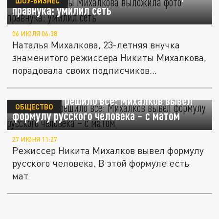
ШОУ-БИЗНЕС
правнука: умилил сеть
06 ИЮЛЯ 06:38
Наталья Михалкова, 23-летняя внучка
знаменитого режиссера Никиты Михалкова,
порадовала своих подписчиков...
Одно слово решило всё: Михалков вывел
ОБЩЕСТВО
формулу русского человека – с матом
27 ИЮНЯ 11:27
Режиссер Никита Михалков вывел формулу
русского человека. В этой формуле есть
мат.