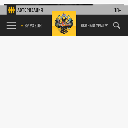
ОБЩЕСТВО
18+
АВТОРИЗАЦИЯ
85.64 BRENT
ЮЖНЫЙ УРАЛ
Михалков: Михаилу Ефремову сулили
золотые горы за его историю, он выбрал
театр
29 МАРТА 12:45
Режиссер Никита Михалков раскрыл,
почему пригласил Михаила Ефремова в
свой театр, какие поставил ему условия и...
ОБЩЕСТВО