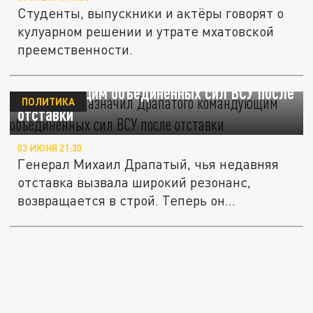
Студенты, выпускники и актёры говорят о
кулуарном решении и утрате мхатовской
преемственности.
Зеленский назначил Драпатого
командующим объединённых сил ВСУ после
ПОЛИТИКА
отставки
03 ИЮНЯ 21:30
Генерал Михаил Драпатый, чья недавняя
отставка вызвала широкий резонанс,
возвращается в строй. Теперь он...