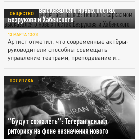
"Гениальности хватает на всё": Певцов с
сарказмом высказался о новых постах
ОБЩЕСТВО
Безрукова и Хабенского
13 МАРТА 13:28
Артист отметил, что современные актёры-
руководители способны совмещать
управление театрами, преподавание и...
ПОЛИТИКА
"Будут сожалеть": Тегеран усилил
риторику на фоне назначения нового