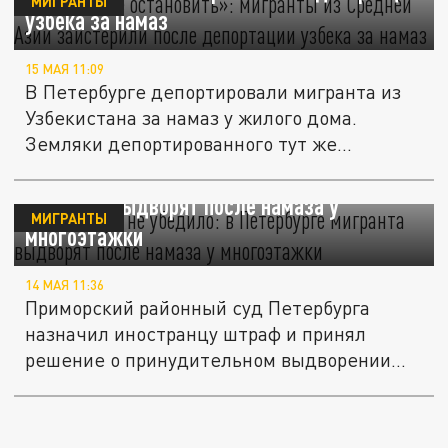
МИГРАНТЫ
узбека за намаз
15 МАЯ 11:09
В Петербурге депортировали мигранта из
Узбекистана за намаз у жилого дома.
Земляки депортированного тут же...
"Не знал" суд не убедило: в Петербурге
мигранта выдворят после намаза у
МИГРАНТЫ
многоэтажки
14 МАЯ 11:36
Приморский районный суд Петербурга
назначил иностранцу штраф и принял
решение о принудительном выдворении
из...