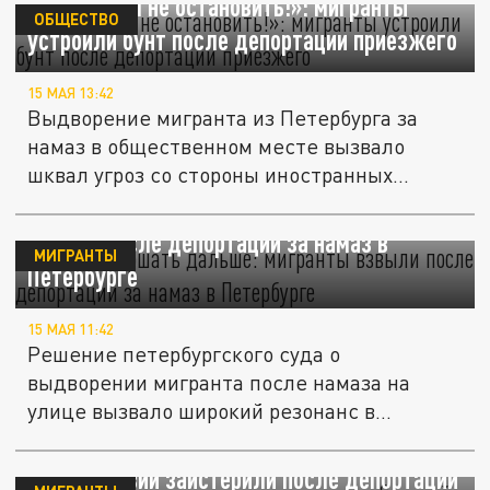
«Намаз вам не остановить!»: мигранты
ОБЩЕСТВО
устроили бунт после депортации приезжего
15 МАЯ 13:42
Выдворение мигранта из Петербурга за
намаз в общественном месте вызвало
шквал угроз со стороны иностранных...
"Будем совершать дальше": мигранты
взвыли после депортации за намаз в
МИГРАНТЫ
Петербурге
15 МАЯ 11:42
Решение петербургского суда о
выдворении мигранта после намаза на
улице вызвало широкий резонанс в
соцсетях.
«Вам нас не остановить»: мигранты из
Средней Азии заистерили после депортации