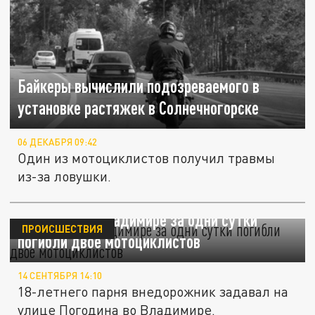
Байкеры вычислили подозреваемого в
установке растяжек в Солнечногорске
06 ДЕКАБРЯ 09:42
Один из мотоциклистов получил травмы
из-за ловушки.
В Суздале и Владимире за одни сутки
ПРОИСШЕСТВИЯ
погибли двое мотоциклистов
14 СЕНТЯБРЯ 14:10
18-летнего парня внедорожник задавал на
улице Погодина во Владимире.