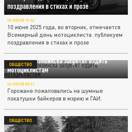
поздравления в стихах и прозе
09 ИЮНЯ 19:46
10 июня 2025 года, во вторник, отмечается
Всемирный день мотоциклиста. публикуем
поздравления в стихах и прозе
В центре Челябинска запретят ездить
ОБЩЕСТВО
мотоциклистам
04 ИЮНЯ 08:31
Горожане пожаловались на шумные
покатушки байкеров в мэрию и ГАИ.
ОБЩЕСТВО