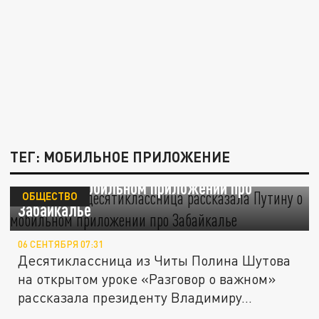
ТЕГ: МОБИЛЬНОЕ ПРИЛОЖЕНИЕ
Читинская деcятиклассница рассказала
Путину о мобильном приложении про
ОБЩЕСТВО
Забайкалье
06 СЕНТЯБРЯ 07:31
Десятиклассница из Читы Полина Шутова
на открытом уроке «Разговор о важном»
рассказала президенту Владимиру...