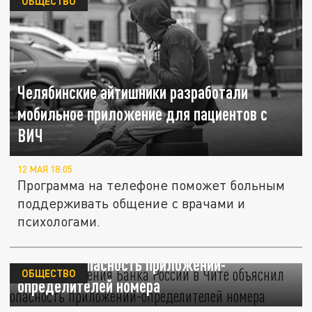
ОБЩЕСТВО
Челябинские айтишники разработали
мобильное приложение для пациентов с
ВИЧ
12 МАЯ 18:05
Программа на телефоне поможет больным
поддерживать общение с врачами и
психологами.
Глава отделения Банка России в Чите
объяснил опасность приложений-
ОБЩЕСТВО
определителей номера