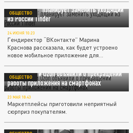
“ВКонтакте” планирует заменить уходящий
ОБЩЕСТВО
из России Tinder
24 ИЮНЯ 10:23
Гендиректор “ВКонтакте” Марина
Краснова рассказала, как будет устроено
новое мобильное приложение для...
Wildberries и Ozon объявили о прекращении
ОБЩЕСТВО
работы приложения на смартфонах
23 МАЯ 18:43
Маркетплейсы приготовили неприятный
сюрприз покупателям.