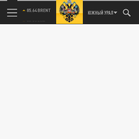
Апшеронском и Мостовском районах.
85.64 BRENT
ЮЖНЫЙ УРАЛ
ОБЩЕСТВО
Проезд по трассе М-4 "Дон" между
Геленджиком и Новороссийском по-
прежнему ограничен для грузовиков
08 ФЕВРАЛЯ 09:21
Водителей также просят воздержаться от
поездок по дороге от Новокубанска через
хутор Красная Звезда до границы...