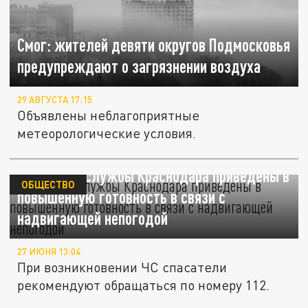
Смог: жителей девяти округов Подмосковья
предупреждают о загрязнении воздуха
29 АВГУСТА 17:15
Объявлены неблагоприятные
метеорологические условия.
Городские службы Краснодара приведены в
ОБЩЕСТВО
повышенную готовность в связи с
надвигающей непогодой
27 ИЮНЯ 13:04
При возникновении ЧС спасатели
рекомендуют обращаться по номеру 112.