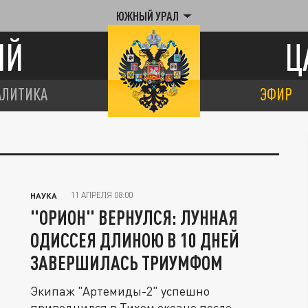
ЮЖНЫЙ УРАЛ
ИЙ
Ц
АЛИТИКА
ЭФИР
11 АПРЕЛЯ 08:00
НАУКА
"ОРИОН" ВЕРНУЛСЯ: ЛУННАЯ
ОДИССЕЯ ДЛИНОЮ В 10 ДНЕЙ
ЗАВЕРШИЛАСЬ ТРИУМФОМ
Экипаж "Артемиды-2" успешно
приводнился в Тихом океане после