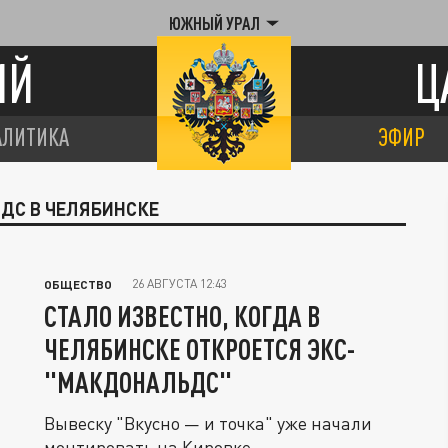
ЮЖНЫЙ УРАЛ
ИЙ
Ц
АЛИТИКА
ЭФИР
ЛДС В ЧЕЛЯБИНСКЕ
26 АВГУСТА 12:43
ОБЩЕСТВО
СТАЛО ИЗВЕСТНО, КОГДА В
ЧЕЛЯБИНСКЕ ОТКРОЕТСЯ ЭКС-
"МАКДОНАЛЬДС"
Вывеску "Вкусно — и точка" уже начали
монтировать на Кировке.