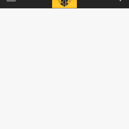
115093, г. Москва, переулок Партийный,
д.1, к.57, стр.3, эт.1, пом.I, ком.45