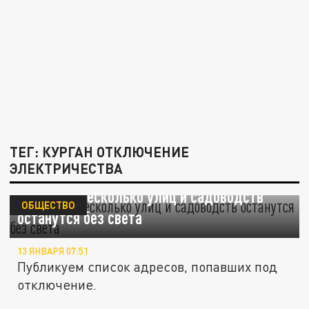
ТЕГ: КУРГАН ОТКЛЮЧЕНИЕ
ЭЛЕКТРИЧЕСТВА
В Кургане несколько улиц и садоводств
ОБЩЕСТВО
останутся без света
13 ЯНВАРЯ 07:51
Публикуем список адресов, попавших под
отключение.