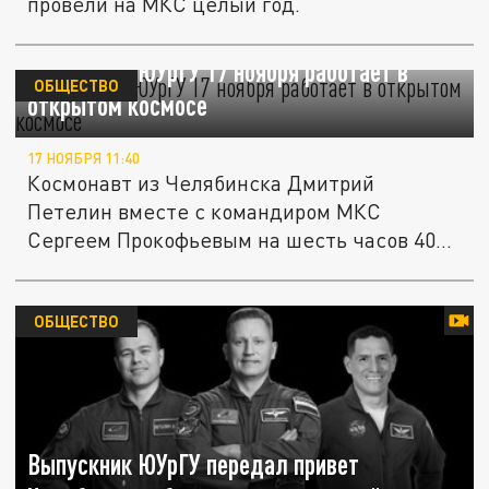
провели на МКС целый год.
Выпускник ЮУрГУ 17 ноября работает в
ОБЩЕСТВО
открытом космосе
17 НОЯБРЯ 11:40
Космонавт из Челябинска Дмитрий
Петелин вместе с командиром МКС
Сергеем Прокофьевым на шесть часов 40
минут...
ОБЩЕСТВО
Выпускник ЮУрГУ передал привет