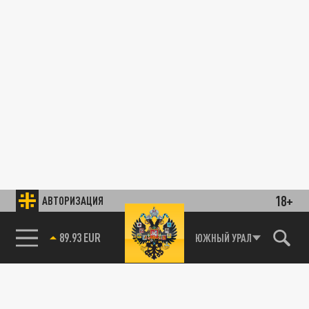
18+
АВТОРИЗАЦИЯ
ЮЖНЫЙ УРАЛ
85.64 BRENT
89.93 EUR